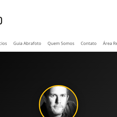
cios
Guia Abrafoto
Quem Somos
Contato
Área Re