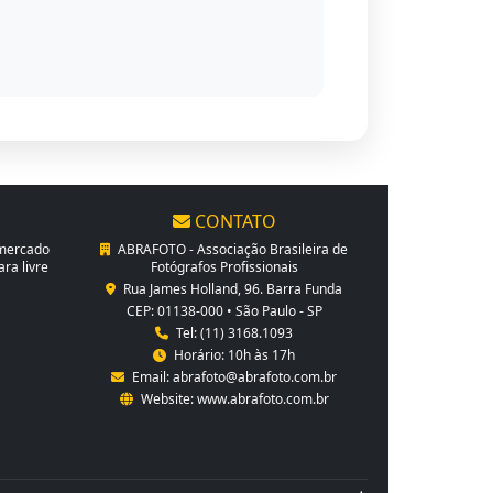
CONTATO
 mercado
ABRAFOTO - Associação Brasileira de
ra livre
Fotógrafos Profissionais
Rua James Holland, 96. Barra Funda
CEP: 01138-000 • São Paulo - SP
Tel: (11) 3168.1093
Horário: 10h às 17h
Email:
abrafoto@abrafoto.com.br
Website:
www.abrafoto.com.br