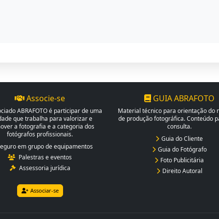
Associe-se
GUIA ABRAFOTO
ociado ABRAFOTO é participar de uma
Material técnico para orientação do
dade que trabalha para valorizar e
de produção fotográfica. Conteúdo pa
ver a fotografia e a categoria dos
consulta.
fotógrafos profissionais.
Guia do Cliente
eguro em grupo de equipamentos
Guia do Fotógrafo
Palestras e eventos
Foto Publicitária
Assessoria jurídica
Direito Autoral
Associar-se