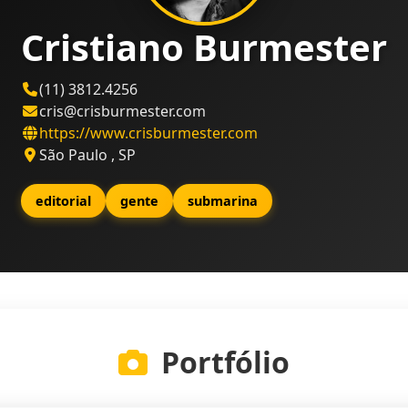
Cristiano Burmester
(11) 3812.4256
cris@crisburmester.com
https://www.crisburmester.com
São Paulo , SP
editorial
gente
submarina
Portfólio