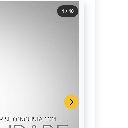
1
/
10