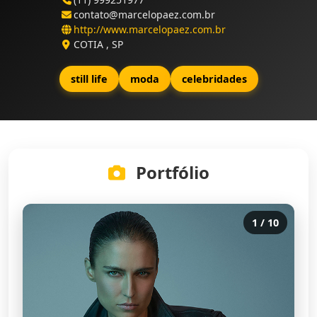
contato@marcelopaez.com.br
http://www.marcelopaez.com.br
COTIA , SP
still life
moda
celebridades
Portfólio
1
/
10