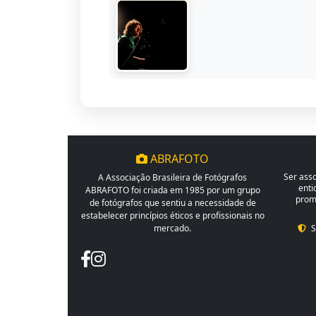
ABRAFOTO
Ser ass
A Associação Brasileira de Fotógrafos
enti
ABRAFOTO foi criada em 1985 por um grupo
promo
de fotógrafos que sentiu a necessidade de
estabelecer princípios éticos e profissionais no
mercado.
S