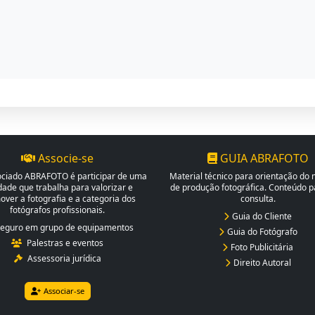
Associe-se
GUIA ABRAFOTO
ociado ABRAFOTO é participar de uma
Material técnico para orientação do
dade que trabalha para valorizar e
de produção fotográfica. Conteúdo pa
ver a fotografia e a categoria dos
consulta.
fotógrafos profissionais.
Guia do Cliente
eguro em grupo de equipamentos
Guia do Fotógrafo
Palestras e eventos
Foto Publicitária
Assessoria jurídica
Direito Autoral
Associar-se