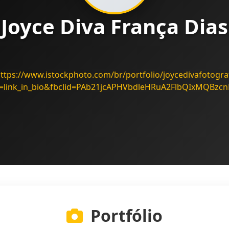
Joyce Diva França Dias
ttps://www.istockphoto.com/br/portfolio/joycedivafotogra
=link_in_bio&fbclid=PAb21jcAPHVbdleHRuA2FlbQIxMQBz
Portfólio