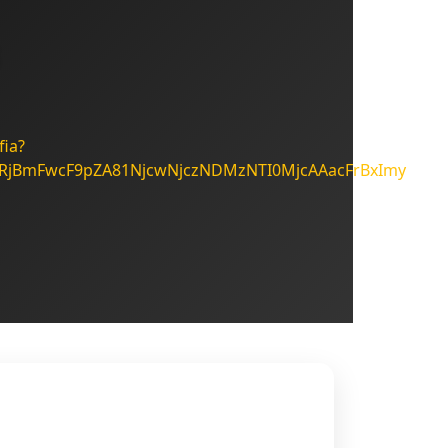
fia?
cnRjBmFwcF9pZA81NjcwNjczNDMzNTI0MjcAAacFrBxImy