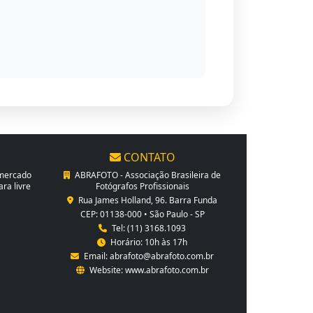
CONTATO
 mercado
ABRAFOTO - Associação Brasileira de
ra livre
Fotógrafos Profissionais
Rua James Holland, 96. Barra Funda
CEP: 01138-000 • São Paulo - SP
Tel: (11) 3168.1093
Horário: 10h às 17h
Email:
abrafoto@abrafoto.com.br
Website:
www.abrafoto.com.br