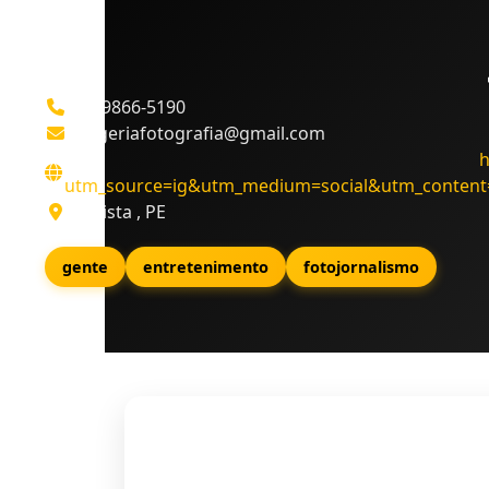
(81) 9866-5190
imageriafotografia@gmail.com
h
utm_source=ig&utm_medium=social&utm_content
Paulista , PE
gente
entretenimento
fotojornalismo