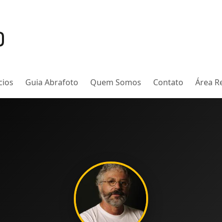
cios
Guia Abrafoto
Quem Somos
Contato
Área Re