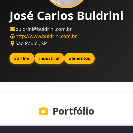
José Carlos Buldrini
buldrini@buldrini.com.br
http://www.buldrini.com.br
São Paulo , SP
still life
industrial
alimentos
Portfólio